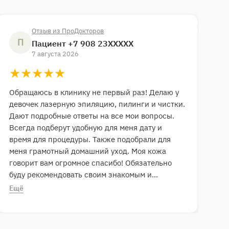
Отзыв из ПроДокторов
П
Пациент +7 908 23XXXXX
7 августа 2026
★★★★★
★
★
★
★
★
Обращаюсь в клинику не первый раз! Делаю у
О
девочек лазерную эпиляцию​, пилинги​ и чистки.
п
Дают подробные ответы на все мои вопросы.
п
Всегда подберут удобную для меня дату и
о
время для процедуры. Также подобрали для
А
меня грамотный домашний уход. Моя кожа
У
говорит вам огромное спасибо! Обязательно
а
буду рекомендовать своим знакомым и
з
друзьям!
к
Ещё
Е
р
в
О