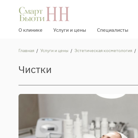
О клинике
Услуги и цены
Специалисты
Главная
/
Услуги и цены
/
Эстетическая косметология
/
Чистки