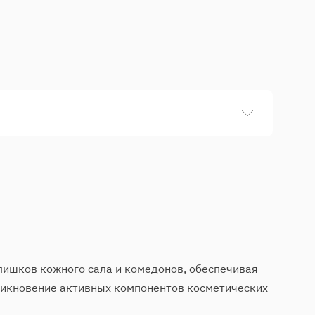
ения кожи разных типов. Для жирной кожи лица
лее склонна к образованию комедонов, милиумов
удаляются все открытые и закрытые комедоны.
лишков кожного сала и комедонов, обеспечивая
оникновение активных компонентов косметических