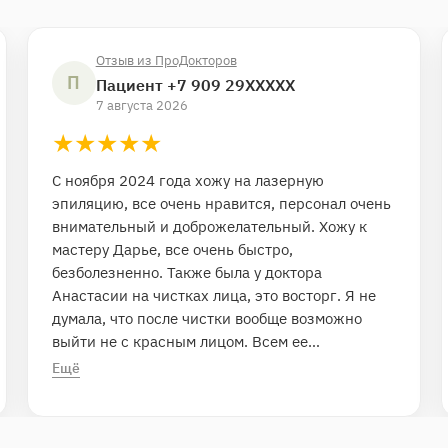
Отзыв из ПроДокторов
П
Пациент +7 909 29XXXXX
7 августа 2026
★★★★★
★
★
★
★
★
С ноября 2024 года хожу на лазерную
эпиляцию​, все очень нравится, персонал очень
внимательный и доброжелательный. Хожу к
мастеру Дарье, все очень быстро,
безболезненно. Также была у доктора
Анастасии на чистках лица​, это восторг. Я не
думала, что после чистки вообще возможно
выйти не с красным лицом. Всем ее
рекомендую. Также делала у Анастасии
Ещё
пирсинг, к другому специалисту, наверное,
никогда бы не решилась обратиться, а вот
Анастасии полностью доверяю. Также она