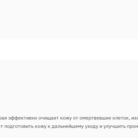
всегда может дать совет, рекомендацию по
любым другим вопросам, касающимся
здоровья. ❤️
 лечебная процедура. Она необходима для глубокого очищ
реднем 1 раз в 2-3 месяца, так как жирная кожа лица бо
 раз в 3-4 месяца.
ется компонентом лечения, так как в процессе чистки 
ля назначения комплексного лечения.
орая эффективно очищает кожу от омертвевших клеток, из
ет подготовить кожу к дальнейшему уходу и улучшить пр