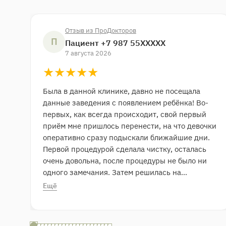
Отзыв из ПроДокторов
П
Пациент +7 987 55XXXXX
7 августа 2026
★★★★★
★
★
★
★
★
Была в данной клинике, давно не посещала
данные заведения с появлением ребёнка! Во-
первых, как всегда происходит, свой первый
приём мне пришлось перенести, на что девочки
оперативно сразу подыскали ближайшие дни.
Первой процедурой сделала чистку, осталась
очень довольна, после процедуры не было ни
одного замечания. Затем решилась на
процедуру: лазерная депиляции, долго не
Ещё
решалась, но как сделала, сразу решила, что
пройду курс однозначно - не больно
последствий никаких! И третья моя процедура