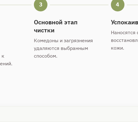
3
4
Основной этап
Успокаи
чистки
Наносятся 
восстановл
Комедоны и загрязнения
кожи.
удаляются выбранным
 к
способом.
ений.